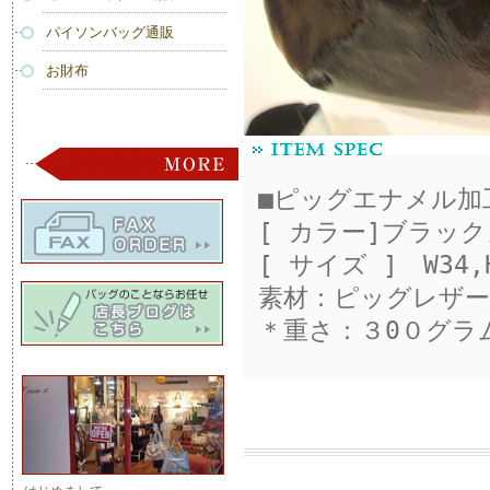
パイソンバッグ通販
お財布
■ピッグエナメル加
[ カラー]ブラッ
[ サイズ ] W34
素材：ピッグレザ
＊重さ：３0０グラ